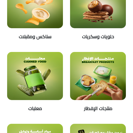
حلويات وسكريات
سناكس ومقبلات
منتجات الإفطار
معلبات