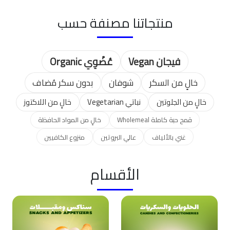
منتجاتنا مصنفة حسب
فيجان Vegan
عُضْوِي Organic
خالٍ من السكر
شوفان
بدون سكر مُضاف
خالٍ من الجلوتين
نباتي Vegetarian
خالٍ من اللاكتوز
قمح حبة كاملة Wholemeal
خالٍ من المواد الحافظة
غني بالألياف
عالي البروتين
منزوع الكافيين
الأقسام